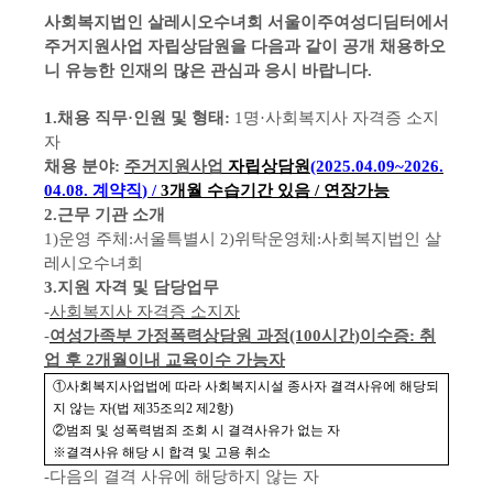
사회복지법인 살레시오수녀회 서울이주여성디딤터에서
주거지원사업 자립상담원을 다음과 같이 공개 채용하오
니 유능한 인재의 많은 관심과 응시 바랍니다
.
1.
채용 직무
·
인원 및 형태
:
1
명
·
사회복지사 자격증 소지
자
채용 분야
:
주거지원사업
자립상담원
(2025.04.09~2026.
04.08.
계약직
) /
3
개월 수습기간 있음
/
연장가능
2.
근무 기관 소개
1)
운영 주체
:
서울특별시
2)
위탁운영체
:
사회복지법인 살
레시오수녀회
3.
지원 자격 및 담당업무
-
사회복지사 자격증 소지자
-
여성가족부 가정폭력상담원 과정
(100
시간
)
이수증
:
취
업 후
2
개월이내 교육이수 가능자
①
사회복지사업법에 따라 사회복지시설 종사자 결격사유에 해당되
지 않는 자
(
법 제
35
조의
2
제
2
항
)
②
범죄 및 성폭력범죄 조회 시 결격사유가 없는 자
※
결격사유 해당 시 합격 및 고용 취소
-
다음의 결격 사유에 해당하지 않는 자