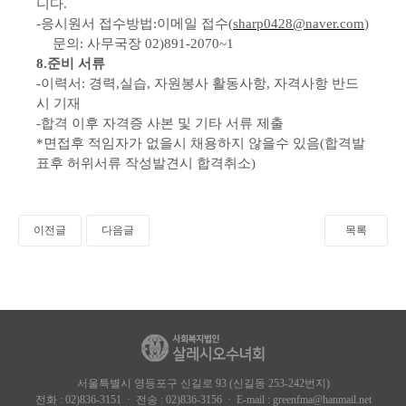
니다
.
-
응시원서 접수방법
:
이메일 접수
(
sharp0428@naver.com
)
문의
:
사무국장
02)891-2070~1
8.
준비 서류
-
이력서
:
경력
,
실습
,
자원봉사 활동사항
,
자격사항 반드
시 기재
-
합격 이후 자격증 사본 및 기타 서류 제출
*
면접후 적임자가 없을시 채용하지 않을수 있음
(
합격발
표후 허위서류 작성발견시 합격취소
)
이전글
다음글
목록
서울특별시 영등포구 신길로 93 (신길동 253-242번지)
전화 : 02)836-3151 · 전송 : 02)836-3156 · E-mail : greenfma@hanmail.net