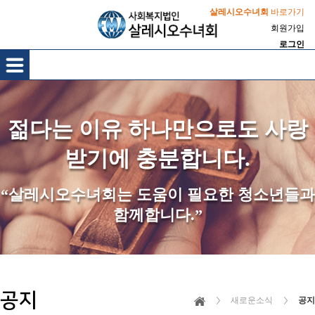
살레시오수녀회
바로가기
회원가입
로그인
젊다는 이유 하나만으로도 사랑
받기에 충분합니다.
“살레시오수녀회는 도움이 필요한 청소년들과
함께합니다.”
공지
새로운소식
공지