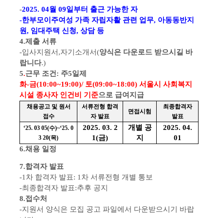
-
2025. 04
월
09
일부터 출근 가능한 자
-
한부모이주여성 가족 자립자활 관련 업무
,
아동동반지
원
,
임대주택 신청
,
상담 등
4.
제출 서류
-
입사지원서
,
자기소개서
(
양식은 다운로드 받으시길 바
랍니다
.)
5
.
근무 조건
:
주
5
일제
화
-
금
(10:00~19:00)/
토
(09:00~18:00)
서울시 사회복지
시설 종사자 인건비 기준
으로 급여지급
채용공고 및 원서
서류전형 합격
최종합격자
면접시험
접수
자 발표
발표
2025. 03. 2
개별 공
2025. 04.
‘25. 03 05(
수
)~‘25. 0
1(
금
)
지
01
3 20(
목
)
6.
채용 일정
7.
합격자 발표
-1
차 합격자 발표
: 1
차 서류전형 개별 통보
-
최종합격자 발표
:
추후 공지
8.
접수처
-
지원서 양식은 모집 공고 파일에서 다운받으시기 바랍