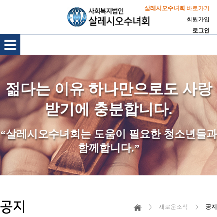
살레시오수녀회
바로가기
회원가입
로그인
젊다는 이유 하나만으로도 사랑
받기에 충분합니다.
“살레시오수녀회는 도움이 필요한 청소년들과
함께합니다.”
공지
새로운소식
공지