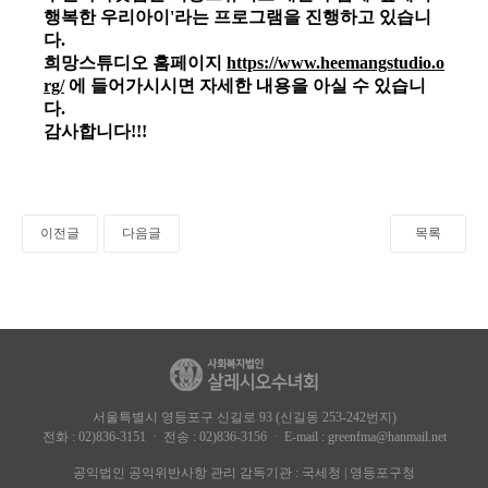
행복한 우리아이'라는 프로그램을 진행하고 있습니
다.
희망스튜디오 홈페이지
https://www.heemangstudio.o
rg/
에 들어가시시면 자세한 내용을 아실 수 있습니
다.
감사합니다!!!
이전글
다음글
목록
서울특별시 영등포구 신길로 93 (신길동 253-242번지)
전화 : 02)836-3151 · 전송 : 02)836-3156 · E-mail : greenfma@hanmail.net
공익법인 공익위반사항 관리 감독기관 :
국세청
|
영등포구청